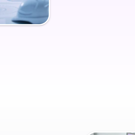
t IA de recrutement
Chatbot de support client
t IA de recrutement
Chatbot de support client