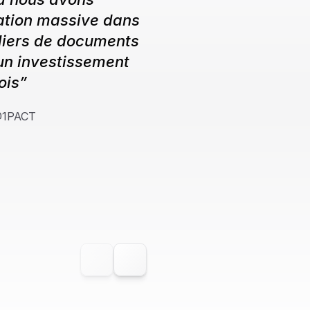
ation massive dans 
liers de documents 
un investissement 
ois”
 @1PACT